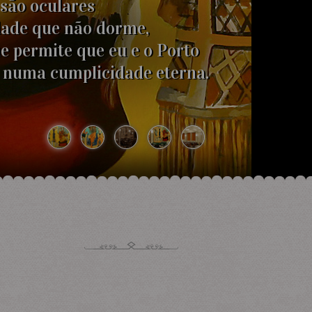
e figuras, que tons mágicos...!
ho nesse mundo de índios,
dia também!