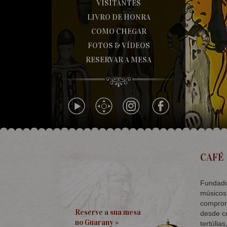
VISITANTES
LIVRO DE HONRA
COMO CHEGAR
FOTOS & VÍDEOS
RESERVAR A MESA
CAFÉ
Fundado
músicos,
compromi
Reserve a sua mesa
desde c
no Guarany »
tertúlias